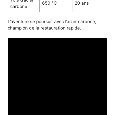
650 °C
20 ans
M
carbone
L’aventure se poursuit avec l’acier carbone,
champion de la restauration rapide.