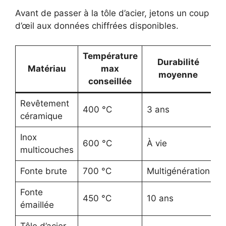
Avant de passer à la tôle d’acier, jetons un coup
d’œil aux données chiffrées disponibles.
Température
Durabilité
Matériau
max
moyenne
d
conseillée
Revêtement
400 °C
3 ans
B
céramique
Inox
600 °C
À vie
M
multicouches
Fonte brute
700 °C
Multigénération
É
Fonte
450 °C
10 ans
B
émaillée
Tôle d’acier