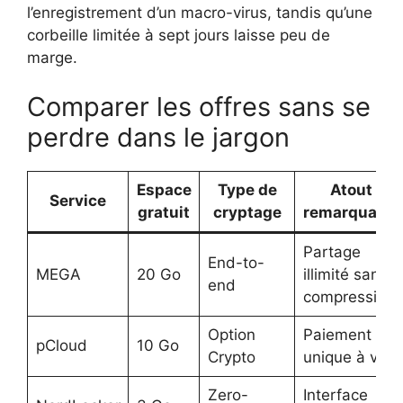
l’enregistrement d’un macro-virus, tandis qu’une
corbeille limitée à sept jours laisse peu de
marge.
Comparer les offres sans se
perdre dans le jargon
Espace
Type de
Atout
Service
gratuit
cryptage
remarquable
Partage
End-to-
MEGA
20 Go
illimité sans
end
compression
Option
Paiement
pCloud
10 Go
Crypto
unique à vie
Zero-
Interface