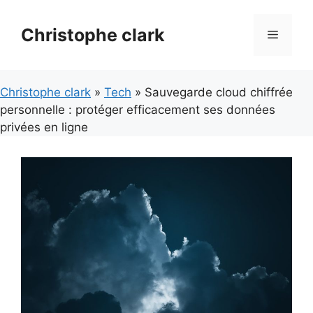
Aller
au
Christophe clark
Menu
contenu
Christophe clark
»
Tech
» Sauvegarde cloud chiffrée
personnelle : protéger efficacement ses données
privées en ligne