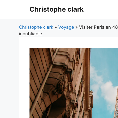
Aller
Christophe clark
au
contenu
Christophe clark
»
Voyage
» Visiter Paris en 4
inoubliable