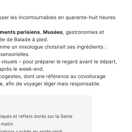
ser les incontournables en quarante-huit heures
ents parisiens
,
Musées
, gastronomies et
tée de Balade à pied.
me un mixologue choisirait ses ingrédients :
sensorielles.
visuels – pour préparer le regard avant le départ,
 après le week-end.
cogestes, dont une référence au covoiturage
ue, afin de voyager léger mais responsable.
iques et reflets dorés sur la Seine
t matin
 trésors cachés en après-midi