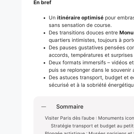
En bref
Un
itinéraire optimisé
pour embras
sans sensation de course.
Des transitions douces entre
Monum
quartiers intimistes, toujours à por
Des pauses gustatives pensées com
accords, températures et surprises 
Deux formats immersifs – vidéos et 
puis se replonger dans le souvenir
Des astuces transport, budget et e
sécurisé et à la sobriété énergétiq
Sommaire
Visiter Paris dès l’aube : Monuments icon
Stratégie transport et budget au peti
Plongée artistique : Musées parisiens et