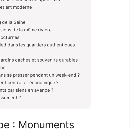
e et art moderne
g de la Seine
isions de la même rivière
nocturnes
ed dans les quartiers authentiques
 jardins cachés et souvenirs durables
nne
ans se presser pendant un week-end ?
ent central et économique ?
ents parisiens en avance ?
issement ?
aube : Monuments