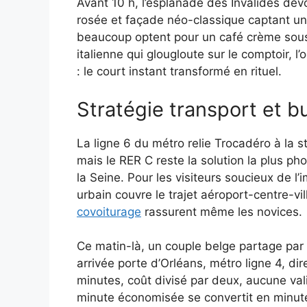
Avant 10 h, l’esplanade des Invalides dévo
rosée et façade néo-classique captant une 
beaucoup optent pour un café crème sous 
italienne qui glougloute sur le comptoir, l
: le court instant transformé en rituel.
Stratégie transport et b
La ligne 6 du métro relie Trocadéro à la s
mais le RER C reste la solution la plus p
la Seine. Pour les visiteurs soucieux de l
urbain couvre le trajet aéroport-centre-vil
covoiturage
rassurent même les novices.
Ce matin-là, un couple belge partage par 
arrivée porte d’Orléans, métro ligne 4, di
minutes, coût divisé par deux, aucune va
minute économisée se convertit en minute