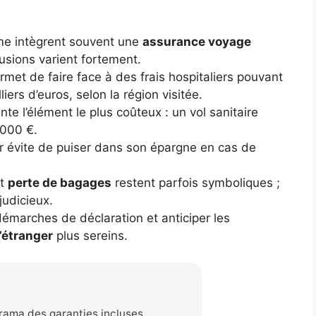
me intègrent souvent une
assurance voyage
usions varient fortement.
rmet de faire face à des frais hospitaliers pouvant
iers d’euros, selon la région visitée.
te l’élément le plus coûteux : un vol sanitaire
 000 €.
er évite de puiser dans son épargne en cas de
t
perte de bagages
restent parfois symboliques ;
udicieux.
démarches de déclaration et anticiper les
l’étranger
plus sereins.
rama des garanties incluses