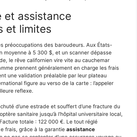
 et assistance
 et limites
es préoccupations des baroudeurs. Aux États-
e en moyenne à 5 300 $, et un scanner dépasse
e, le rêve californien vire vite au cauchemar
gamme prennent généralement en charge les frais
ent une validation préalable par leur plateau
ational figure au verso de la carte : l’appeler
leure reflexe.
 chuté d’une estrade et souffert d’une fracture du
ptère sanitaire jusqu’à l’hôpital universitaire local,
Facture totale : 122 000 €. Le tout réglé
e frais, grâce à la garantie
assistance
êt de ne pas se contenter d’une assurance voyage au