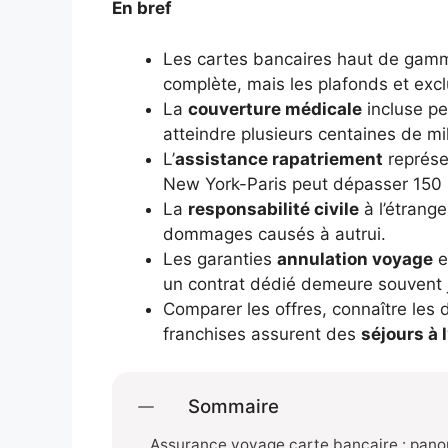
En bref
Les cartes bancaires haut de gam
complète, mais les plafonds et excl
La
couverture médicale
incluse pe
atteindre plusieurs centaines de mill
L’
assistance rapatriement
représen
New York-Paris peut dépasser 150
La
responsabilité civile
à l’étrang
dommages causés à autrui.
Les garanties
annulation voyage
e
un contrat dédié demeure souvent j
Comparer les offres, connaître les 
franchises assurent des
séjours à 
Sommaire
Assurance voyage carte bancaire : pano