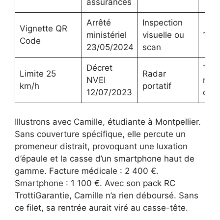
assurances
Arrêté
Inspection
Vignette QR
ministériel
visuelle ou
135
Code
23/05/2024
scan
Décret
135 
Limite 25
Radar
NVEI
requ
km/h
portatif
12/07/2023
cyc
Illustrons avec Camille, étudiante à Montpellier.
Sans couverture spécifique, elle percute un
promeneur distrait, provoquant une luxation
d’épaule et la casse d’un smartphone haut de
gamme. Facture médicale : 2 400 €.
Smartphone : 1 100 €. Avec son pack RC
TrottiGarantie, Camille n’a rien déboursé. Sans
ce filet, sa rentrée aurait viré au casse-tête.