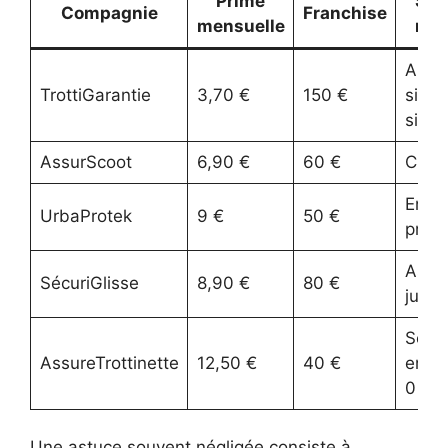
Prime
Ser
Compagnie
Franchise
mensuelle
not
Appli
TrottiGarantie
3,70 €
150 €
sinist
simpl
AssurScoot
6,90 €
60 €
Chat
Engi
UrbaProtek
9 €
50 €
prêt 
Assi
SécuriGlisse
8,90 €
80 €
jurid
Servi
AssureTrottinette
12,50 €
40 €
enlè
0 km
Une astuce souvent négligée consiste à