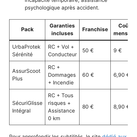
psychologique après accident.
Garanties
Coût
Pack
Franchise
incluses
mensuel
UrbaProtek
RC + Vol +
50 €
9 €
Sérénité
Conducteur
RC +
AssurScoot
Dommages
60 €
6,90 €
Plus
+ Incendie
RC + Tous
SécuriGlisse
risques +
80 €
8,90 €
Intégral
Assistance
0 km
Pour approfondir les subtilités, le site
dédié aux