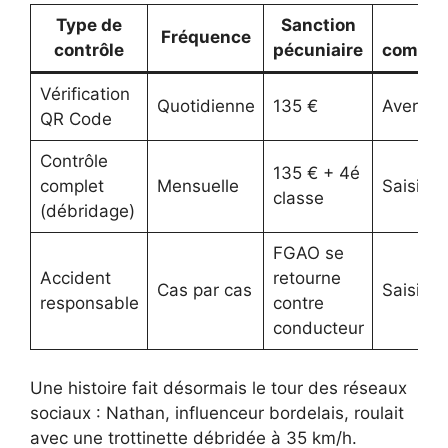
Type de
Sanction
Me
Fréquence
contrôle
pécuniaire
complé
Vérification
Quotidienne
135 €
Avertis
QR Code
Contrôle
135 € + 4é
complet
Mensuelle
Saisie b
classe
(débridage)
FGAO se
Accident
retourne
Cas par cas
Saisie s
responsable
contre
conducteur
Une histoire fait désormais le tour des réseaux
sociaux : Nathan, influenceur bordelais, roulait
avec une trottinette débridée à 35 km/h.