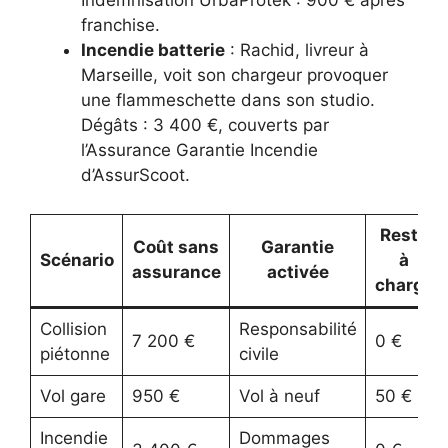
Indemnisation UrbaProtek : 900 € après
franchise.
Incendie batterie
: Rachid, livreur à
Marseille, voit son chargeur provoquer
une flam­me­schette dans son studio.
Dégâts : 3 400 €, couverts par
l’Assurance Garantie Incendie
d’AssurScoot.
Reste
Coût sans
Garantie
Scénario
à
assurance
activée
charge
Collision
Responsabilité
7 200 €
0 €
piétonne
civile
Vol gare
950 €
Vol à neuf
50 €
Incendie
Dommages