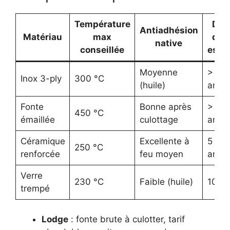
Température
Dur
Antiadhésion
Matériau
max
de v
native
conseillée
esti
Moyenne
> 25
Inox 3-ply
300 °C
(huile)
ans
Fonte
Bonne après
> 50
450 °C
émaillée
culottage
ans
Céramique
Excellente à
5 – 7
250 °C
renforcée
feu moyen
ans
Verre
230 °C
Faible (huile)
10 an
trempé
Lodge
: fonte brute à culotter, tarif