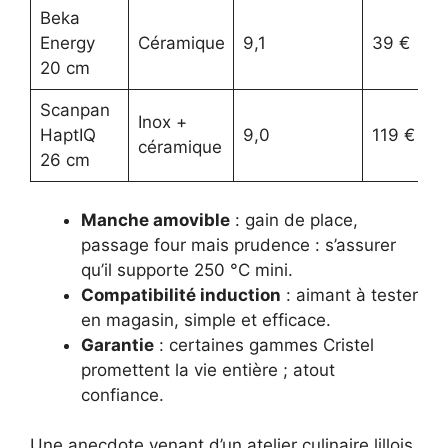
Beka
Energy
Céramique
9,1
39 €
20 cm
Scanpan
Inox +
HaptIQ
9,0
119 €
céramique
26 cm
Manche amovible
: gain de place,
passage four mais prudence : s’assurer
qu’il supporte 250 °C mini.
Compatibilité induction
: aimant à tester
en magasin, simple et efficace.
Garantie
: certaines gammes Cristel
promettent la vie entière ; atout
confiance.
Une anecdote venant d’un atelier culinaire lillois