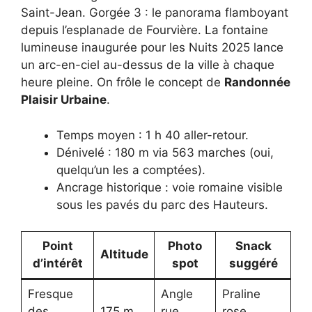
Saint-Jean. Gorgée 3 : le panorama flamboyant
depuis l’esplanade de Fourvière. La fontaine
lumineuse inaugurée pour les Nuits 2025 lance
un arc-en-ciel au-dessus de la ville à chaque
heure pleine. On frôle le concept de
Randonnée
Plaisir Urbaine
.
Temps moyen : 1 h 40 aller-retour.
Dénivelé : 180 m via 563 marches (oui,
quelqu’un les a comptées).
Ancrage historique : voie romaine visible
sous les pavés du parc des Hauteurs.
Point
Photo
Snack
Altitude
d’intérêt
spot
suggéré
Fresque
Angle
Praline
des
175 m
rue
rose