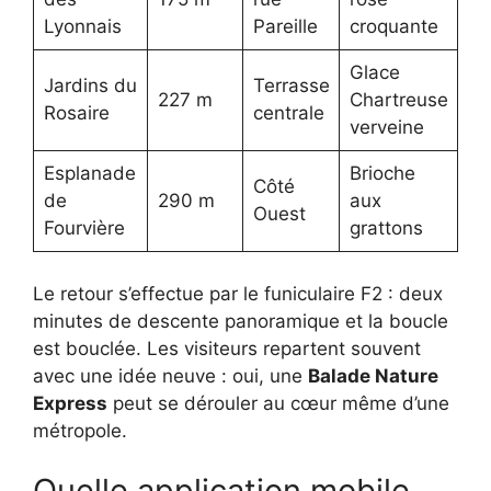
Lyonnais
Pareille
croquante
Glace
Jardins du
Terrasse
227 m
Chartreuse
Rosaire
centrale
verveine
Esplanade
Brioche
Côté
de
290 m
aux
Ouest
Fourvière
grattons
Le retour s’effectue par le funiculaire F2 : deux
minutes de descente panoramique et la boucle
est bouclée. Les visiteurs repartent souvent
avec une idée neuve : oui, une
Balade Nature
Express
peut se dérouler au cœur même d’une
métropole.
Quelle application mobile