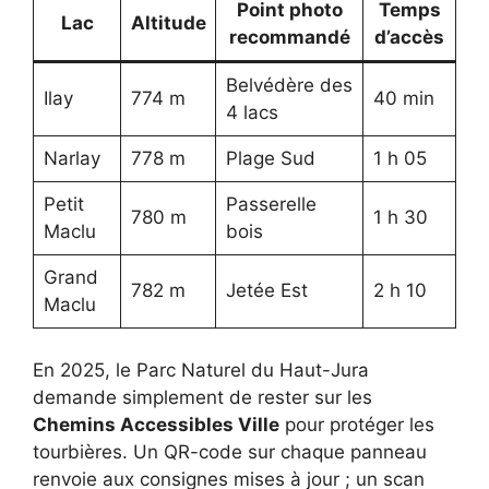
Point photo
Temps
Lac
Altitude
recommandé
d’accès
Belvédère des
Ilay
774 m
40 min
4 lacs
Narlay
778 m
Plage Sud
1 h 05
Petit
Passerelle
780 m
1 h 30
Maclu
bois
Grand
782 m
Jetée Est
2 h 10
Maclu
En 2025, le Parc Naturel du Haut-Jura
demande simplement de rester sur les
Chemins Accessibles Ville
pour protéger les
tourbières. Un QR-code sur chaque panneau
renvoie aux consignes mises à jour ; un scan