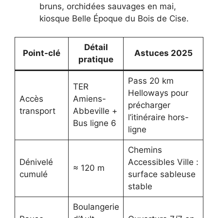
bruns, orchidées sauvages en mai,
kiosque Belle Époque du Bois de Cise.
Détail
Point-clé
Astuces 2025
pratique
Pass 20 km
TER
Helloways pour
Accès
Amiens-
précharger
transport
Abbeville +
l’itinéraire hors-
Bus ligne 6
ligne
Chemins
Dénivelé
Accessibles Ville :
≈ 120 m
cumulé
surface sableuse
stable
Boulangerie