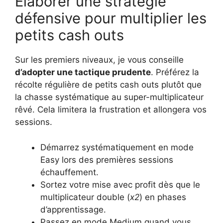
Élaborer une stratégie
défensive pour multiplier les
petits cash outs
Sur les premiers niveaux, je vous conseille
d’adopter une tactique prudente
. Préférez la
récolte régulière de petits cash outs plutôt que
la chasse systématique au super-multiplicateur
rêvé. Cela limitera la frustration et allongera vos
sessions.
Démarrez systématiquement en mode
Easy lors des premières sessions
échauffement.
Sortez votre mise avec profit dès que le
multiplicateur double (
x2
) en phases
d’apprentissage.
Passez en mode Medium quand vous