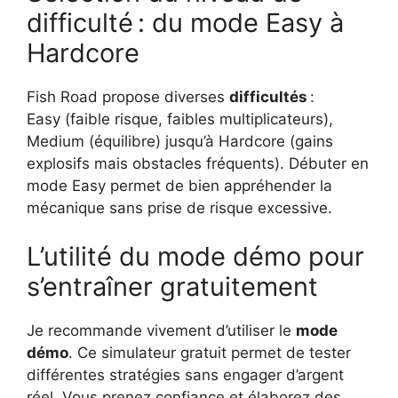
difficulté : du mode Easy à
Hardcore
Fish Road propose diverses
difficultés
:
Easy (faible risque, faibles multiplicateurs),
Medium (équilibre) jusqu’à Hardcore (gains
explosifs mais obstacles fréquents). Débuter en
mode Easy permet de bien appréhender la
mécanique sans prise de risque excessive.
L’utilité du mode démo pour
s’entraîner gratuitement
Je recommande vivement d’utiliser le
mode
démo
. Ce simulateur gratuit permet de tester
différentes stratégies sans engager d’argent
réel. Vous prenez confiance et élaborez des