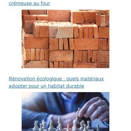
crémeuse au four
Rénovation écologique : quels matériaux
adopter pour un habitat durable