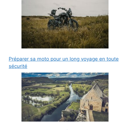
Préparer sa moto pour un long voyage en toute
sécurité