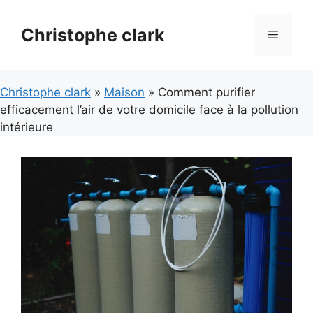
Aller
au
Christophe clark
Menu
contenu
Christophe clark
»
Maison
» Comment purifier
efficacement l’air de votre domicile face à la pollution
intérieure