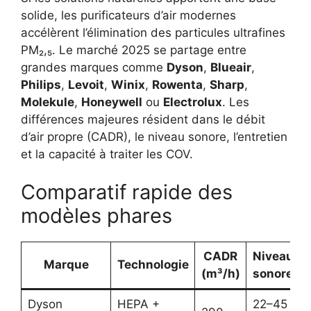
solide, les purificateurs d’air modernes
accélèrent l’élimination des particules ultrafines
PM₂,₅. Le marché 2025 se partage entre
grandes marques comme
Dyson
,
Blueair
,
Philips
,
Levoit
,
Winix
,
Rowenta
,
Sharp
,
Molekule
,
Honeywell
ou
Electrolux
. Les
différences majeures résident dans le débit
d’air propre (CADR), le niveau sonore, l’entretien
et la capacité à traiter les COV.
Comparatif rapide des
modèles phares
CADR
Niveau
Marque
Technologie
(m³/h)
sonore
Dyson
HEPA +
22–45