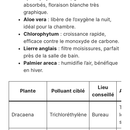
absorbés, floraison blanche très
graphique.
Aloe vera
: libère de l’oxygène la nuit,
idéal pour la chambre.
Chlorophytum
: croissance rapide,
efficace contre le monoxyde de carbone.
Lierre anglais
: filtre moisissures, parfait
près de la salle de bain.
Palmier areca
: humidifie l’air, bénéfique
en hiver.
Lieu
Plante
Polluant ciblé
Arr
conseillé
Tout
Dracaena
Trichloréthylène
Bureau
les 
sem