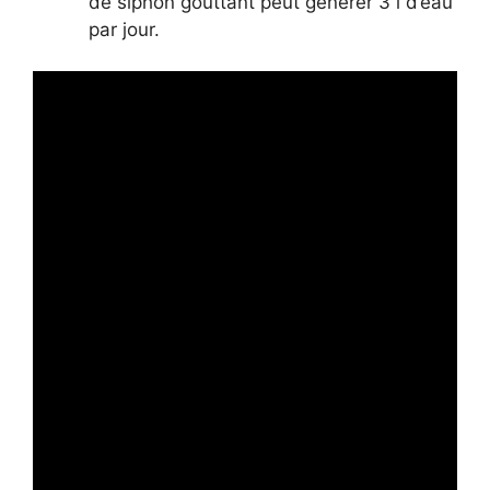
de siphon gouttant peut générer 3 l d’eau
par jour.