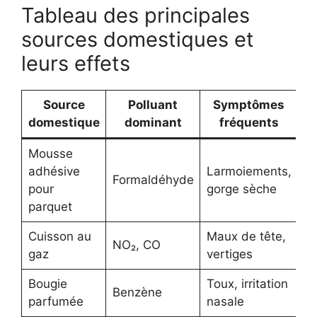
Tableau des principales
sources domestiques et
leurs effets
Source
Polluant
Symptômes
domestique
dominant
fréquents
Mousse
adhésive
Larmoiements,
Formaldéhyde
pour
gorge sèche
parquet
Cuisson au
Maux de tête,
NO₂, CO
gaz
vertiges
Bougie
Toux, irritation
Benzène
parfumée
nasale