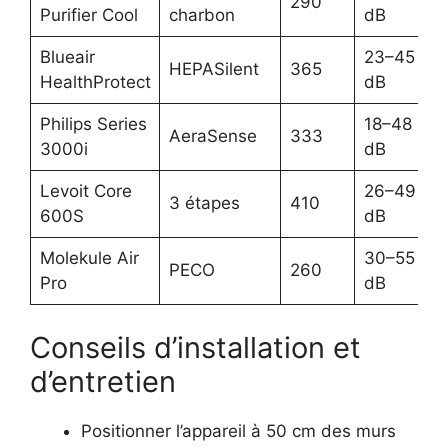
290
Purifier Cool
charbon
dB
Blueair
23–45
HEPASilent
365
HealthProtect
dB
Philips Series
18–48
AeraSense
333
3000i
dB
Levoit Core
26–49
3 étapes
410
600S
dB
Molekule Air
30–55
PECO
260
Pro
dB
Conseils d’installation et
d’entretien
Positionner l’appareil à 50 cm des murs