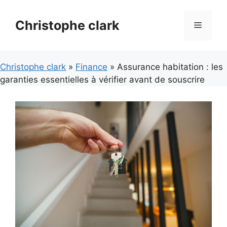
Aller
au
Christophe clark
Menu
contenu
Christophe clark
»
Finance
» Assurance habitation : les
garanties essentielles à vérifier avant de souscrire