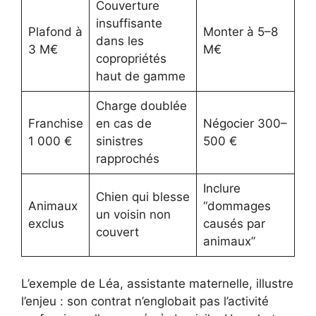
Couverture
insuffisante
Plafond à
Monter à 5–8
dans les
3 M€
M€
copropriétés
haut de gamme
Charge doublée
Franchise
en cas de
Négocier 300–
1 000 €
sinistres
500 €
rapprochés
Inclure
Chien qui blesse
Animaux
“dommages
un voisin non
exclus
causés par
couvert
animaux”
L’exemple de Léa, assistante maternelle, illustre
l’enjeu : son contrat n’englobait pas l’activité