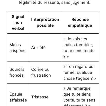
légitimité du ressenti, sans jugement.
Signal
Interprétation
Réponse
non
possible
empathique
verbal
« Je vois tes
Mains
mains trembler,
Anxiété
crispées
tu te sens tendu
? »
« Ton regard est
Sourcils
Colère ou
fermé, quelque
froncés
frustration
chose t’agace ? »
« Je remarque
Épaule
que tu te tiens
Tristesse
affaissée
voûté, tu te sens
découragé ? »