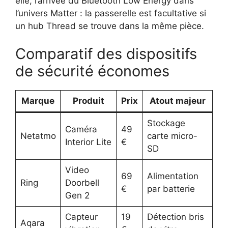
elle, l’arrivée du Bluetooth Low Energy dans
l’univers Matter : la passerelle est facultative si
un hub Thread se trouve dans la même pièce.
Comparatif des dispositifs
de sécurité économes
Marque
Produit
Prix
Atout majeur
Stockage
Caméra
49
Netatmo
carte micro-
Interior Lite
€
SD
Video
69
Alimentation
Ring
Doorbell
€
par batterie
Gen 2
Capteur
19
Détection bris
Aqara