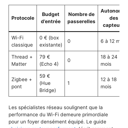
Autonomie
Budget
Nombre de
Protocole
des
d’entrée
passerelles
capteurs
Wi-Fi
0 € (box
0
6 à 12 mois
classique
existante)
Thread +
79 €
18 à 24
0
Matter
(Echo 4)
mois
59 €
Zigbee +
12 à 18
(Hue
1
pont
mois
Bridge)
Les spécialistes réseau soulignent que la
performance du Wi-Fi demeure primordiale
pour un foyer densément équipé. Le guide