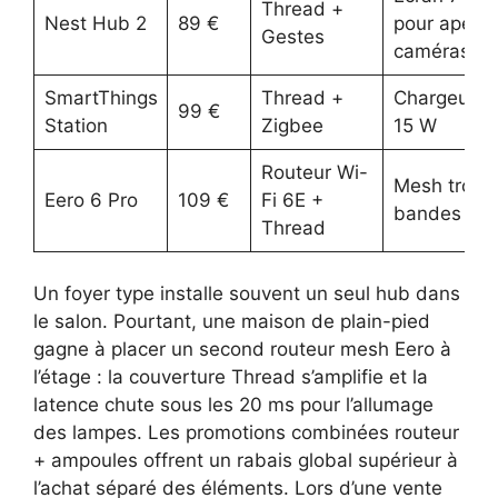
Thread +
Nest Hub 2
89 €
pour aperç
Gestes
caméras
SmartThings
Thread +
Chargeur Q
99 €
Station
Zigbee
15 W
Routeur Wi-
Mesh trois
Eero 6 Pro
109 €
Fi 6E +
bandes
Thread
Un foyer type installe souvent un seul hub dans
le salon. Pourtant, une maison de plain-pied
gagne à placer un second routeur mesh Eero à
l’étage : la couverture Thread s’amplifie et la
latence chute sous les 20 ms pour l’allumage
des lampes. Les promotions combinées routeur
+ ampoules offrent un rabais global supérieur à
l’achat séparé des éléments. Lors d’une vente