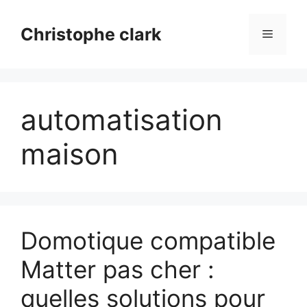
Aller
au
Christophe clark
Menu
contenu
automatisation
maison
Domotique compatible
Matter pas cher :
quelles solutions pour