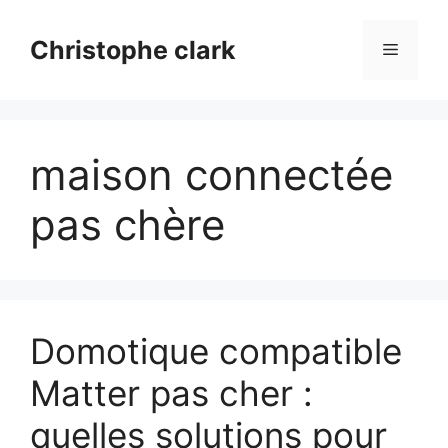
Aller
au
Christophe clark
Menu
contenu
maison connectée
pas chère
Domotique compatible
Matter pas cher :
quelles solutions pour