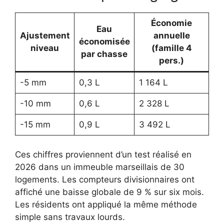
Économie
Eau
Ajustement
annuelle
économisée
niveau
(famille 4
par chasse
pers.)
-5 mm
0,3 L
1 164 L
-10 mm
0,6 L
2 328 L
-15 mm
0,9 L
3 492 L
Ces chiffres proviennent d’un test réalisé en
2026 dans un immeuble marseillais de 30
logements. Les compteurs divisionnaires ont
affiché une baisse globale de 9 % sur six mois.
Les résidents ont appliqué la même méthode
simple sans travaux lourds.