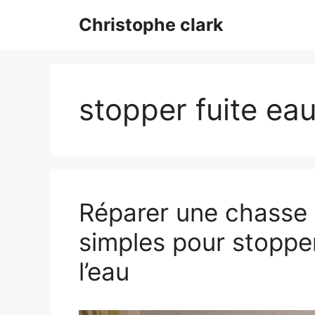
Aller
Christophe clark
au
contenu
stopper fuite ea
Réparer une chasse d
simples pour stopper
l’eau