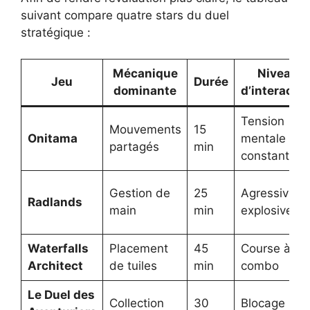
suivant compare quatre stars du duel
stratégique :
Mécanique
Niveau
Jeu
Durée
dominante
d’interactio
Tension
Mouvements
15
Onitama
mentale
partagés
min
constante
Gestion de
25
Agressivité
Radlands
main
min
explosive
Waterfalls
Placement
45
Course à la
Architect
de tuiles
min
combo
Le Duel des
Collection
30
Blocage