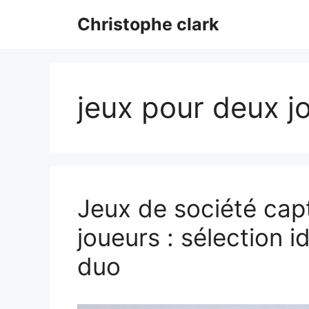
Aller
Christophe clark
au
contenu
jeux pour deux j
Jeux de société cap
joueurs : sélection i
duo