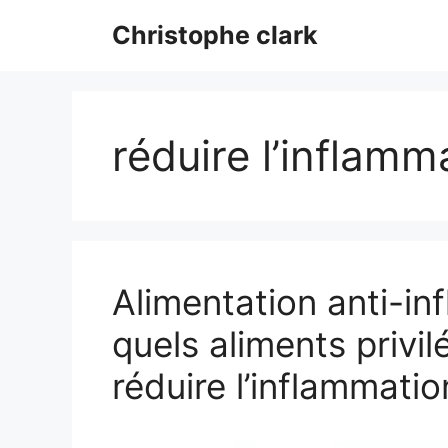
Aller
Christophe clark
au
contenu
réduire l’inflamm
Alimentation anti-in
quels aliments privil
réduire l’inflammatio