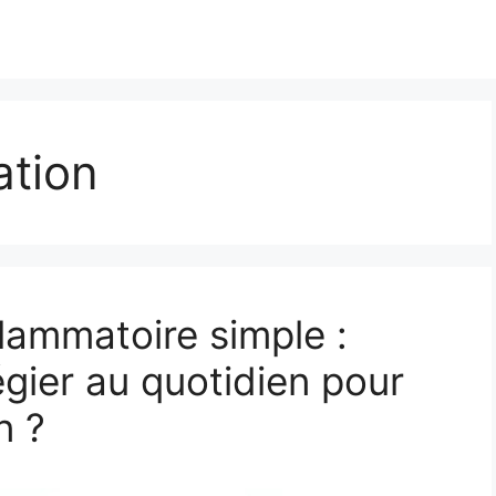
ation
flammatoire simple :
égier au quotidien pour
n ?