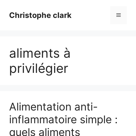
Aller
au
Christophe clark
Menu
contenu
aliments à
privilégier
Alimentation anti-
inflammatoire simple :
quels aliments