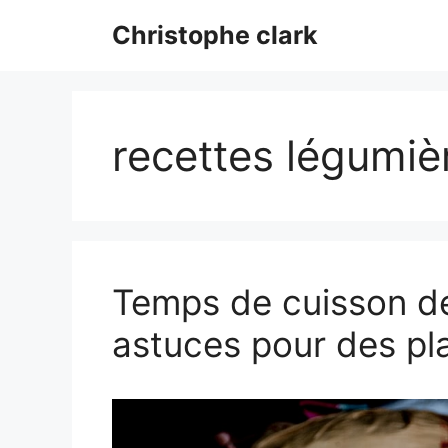
Aller
Christophe clark
au
contenu
recettes légumiè
Temps de cuisson de
astuces pour des pla