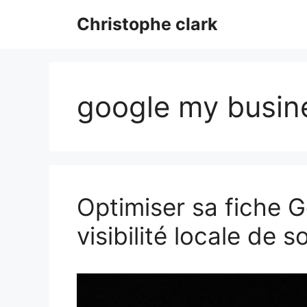
Aller
Christophe clark
au
contenu
google my busin
Optimiser sa fiche G
visibilité locale de 