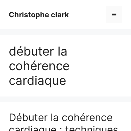
Aller
au
Christophe clark
Menu
contenu
débuter la
cohérence
cardiaque
Débuter la cohérence
cardiaque : techniques