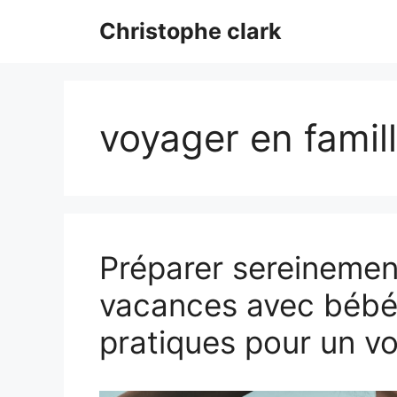
Aller
Christophe clark
au
contenu
voyager en famil
Préparer sereinemen
vacances avec bébé 
pratiques pour un v