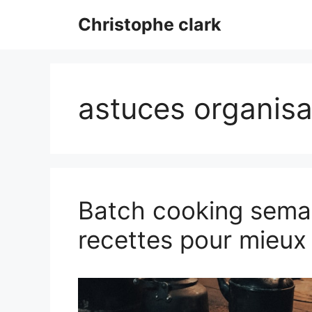
Aller
Christophe clark
au
contenu
astuces organisa
Batch cooking semain
recettes pour mieux 