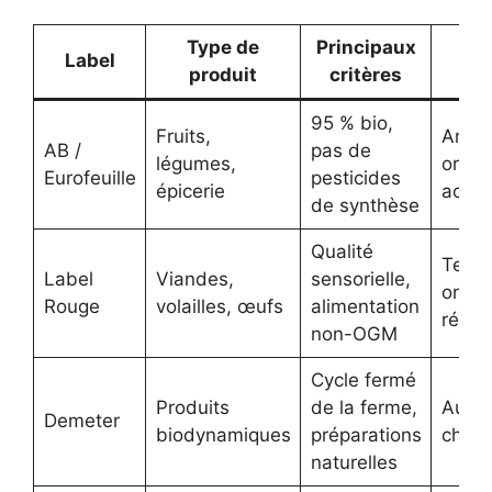
Type de
Principaux
Label
Co
produit
critères
95 % bio,
Fruits,
Annue
AB /
pas de
légumes,
organ
Eurofeuille
pesticides
épicerie
accré
de synthèse
Qualité
Tests
Label
Viandes,
sensorielle,
organ
Rouge
volailles, œufs
alimentation
réguli
non-OGM
Cycle fermé
Produits
de la ferme,
Audit
Demeter
biodynamiques
préparations
chaq
naturelles