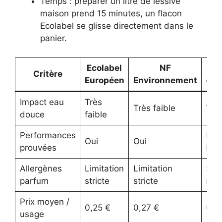
Temps : préparer un litre de lessive
maison prend 15 minutes, un flacon
Ecolabel se glisse directement dans le
panier.
Ecolabel
NF
Critère
Européen
Environnement
cla
Impact eau
Très
Très faible
Var
douce
faible
Performances
No
Oui
Oui
prouvées
labe
Allergènes
Limitation
Limitation
Sel
parfum
stricte
stricte
rec
Prix moyen /
0,25 €
0,27 €
0,1
usage