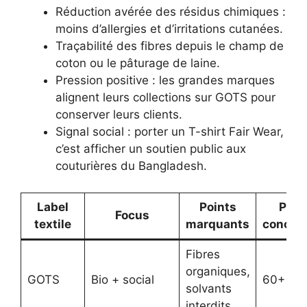
Réduction avérée des résidus chimiques :
moins d’allergies et d’irritations cutanées.
Traçabilité des fibres depuis le champ de
coton ou le pâturage de laine.
Pression positive : les grandes marques
alignent leurs collections sur GOTS pour
conserver leurs clients.
Signal social : porter un T-shirt Fair Wear,
c’est afficher un soutien public aux
couturières du Bangladesh.
Label
Points
Pays
Focus
textile
marquants
concer
Fibres
organiques,
GOTS
Bio + social
60+
solvants
interdits