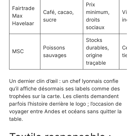
Prix
Fairtrade
Café, cacao,
minimum,
Visite
Max
sucre
droits
indé
Havelaar
sociaux
Stocks
Poissons
durables,
Certif
MSC
sauvages
origine
tierce
traçable
Un dernier clin d’œil : un chef lyonnais confie
qu’il affiche désormais ses labels comme des
trophées sur la carte. Les clients demandent
parfois l’histoire derrière le logo ; l’occasion de
voyager entre Andes et océans sans quitter la
table.