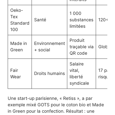
Oeko-
1 000
Tex
Santé
substances
120+
Standard
limitées
100
Produit
Made in
Environnement
traçable via
Global
Green
+ social
QR code
Salaire
Fair
vital,
17 pays
Droits humains
Wear
liberté
risque
syndicale
Une start-up parisienne, « Retiss », a par
exemple mixé GOTS pour le coton bio et Made
in Green pour la confection. Résultat : une