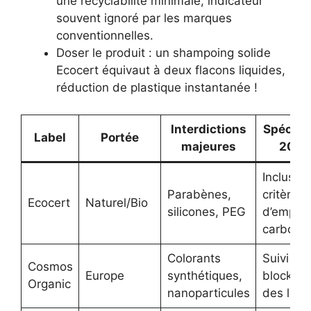
une recyclabilité minimale, indicateur
souvent ignoré par les marques
conventionnelles.
Doser le produit : un shampoing solide
Ecocert équivaut à deux flacons liquides,
réduction de plastique instantanée !
Interdictions
Spécific
Label
Portée
majeures
2025
Inclus u
Parabènes,
critère
Ecocert
Naturel/Bio
silicones, PEG
d’emprei
carbone
Colorants
Suivi
Cosmos
Europe
synthétiques,
blockcha
Organic
nanoparticules
des lots