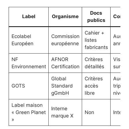
Docs
Label
Organisme
Contrô
publics
Cahier +
Ecolabel
Commission
Audits
listes
Européen
européenne
annuel
fabricants
NF
AFNOR
Critères
Visites
Environnement
Certification
détaillés
sur sit
Global
Critères
Audit
GOTS
Standard
accès
triple
gGmbH
libre
niveau
Label maison
Interne
« Green Planet
Non
Intern
marque X
»