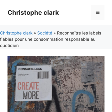
Aller
au
Christophe clark
Menu
contenu
Christophe clark
»
Société
» Reconnaître les labels
fiables pour une consommation responsable au
quotidien