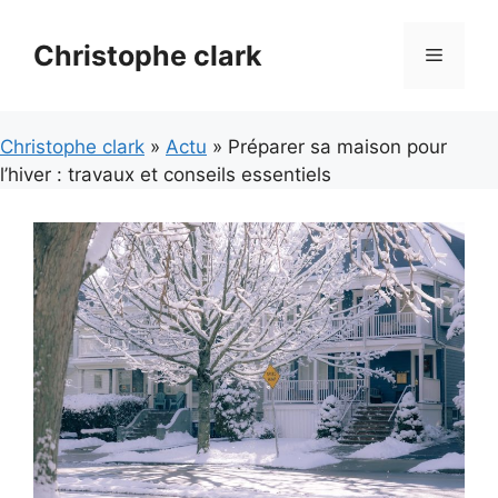
Aller
au
Christophe clark
Menu
contenu
Christophe clark
»
Actu
» Préparer sa maison pour
l’hiver : travaux et conseils essentiels