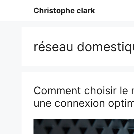
Aller
Christophe clark
au
contenu
réseau domestiq
Comment choisir le m
une connexion optim