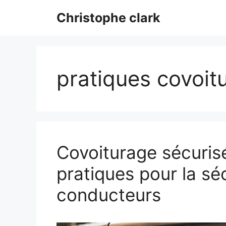
Aller
Christophe clark
au
contenu
pratiques covoit
Covoiturage sécurisé
pratiques pour la sé
conducteurs