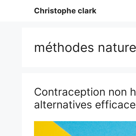
Aller
Christophe clark
au
contenu
méthodes nature
Contraception non h
alternatives efficace