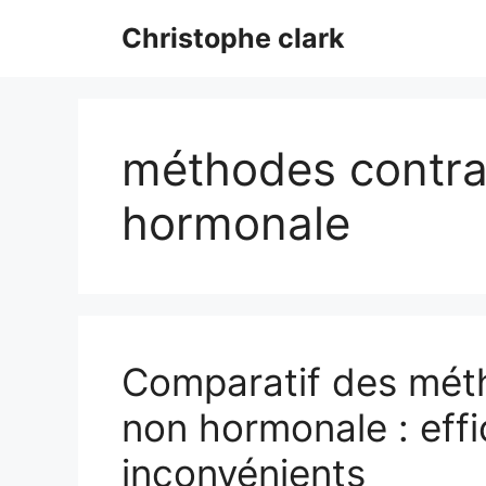
Aller
Christophe clark
au
contenu
méthodes contra
hormonale
Comparatif des mét
non hormonale : effi
inconvénients