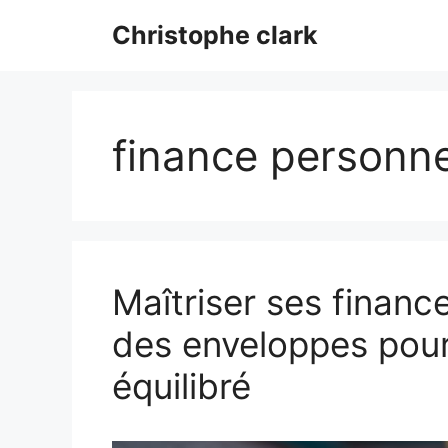
Aller
Christophe clark
au
contenu
finance personne
Maîtriser ses financ
des enveloppes pou
équilibré