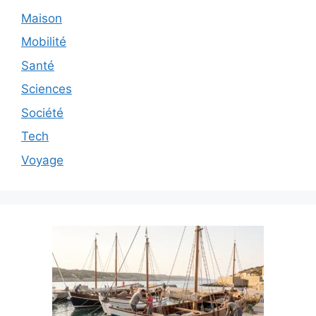
Maison
Mobilité
Santé
Sciences
Société
Tech
Voyage