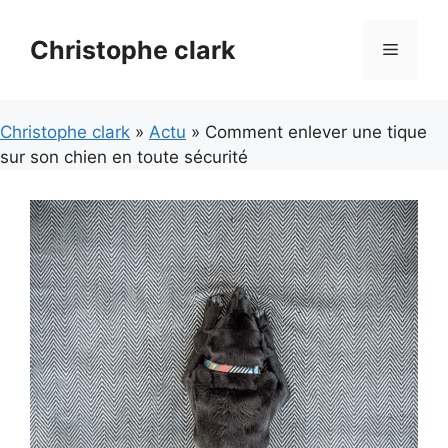
Aller
au
Christophe clark
Menu
contenu
Christophe clark
»
Actu
» Comment enlever une tique
sur son chien en toute sécurité